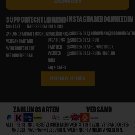
INSTAGRAM
FACEBOOK
LINKEDIN
SUPPORT
RECHTLICHES
BRAND
KONTAKT
IMPRESSUM
ÜBER UNS
@SUDDENDEATHBREWING
@SUDDENDEATHBREWING
@SUDDENDEATH
ZAHLUNGSARTEN
DATENSCHUTZERKLÄRUNG
PARTNER
LOCATIONS
@SUDDENDEATHPUB
VERSANDARTEN
AGB
@SUDDENDEATH_FOODTRUCK
PARTNER
WIDERRUFSRECHT
WERDEN
@SUDDENDEATHRUNNINGCLUB
RETOURENPORTAL
JOBS
FAQ / SALES
VERTRAG WIDERRUFEN
ZAHLUNGSARTEN
VERSAND
ALLE PREISE INKL. GESETZLICHER MEHRWERTSTEUER ZZGL. VERSANDKOSTEN
UND GGF. NACHNAHMEGEBÜHREN, WENN NICHT ANDERS ANGEGEBEN.