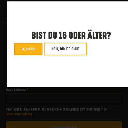
BIST DU 16 ODER ÄLTER?
Nein, bin ich nicht
Ja, bin ich
ABONNIERE UNSEREN NEWSLETTER
*
zwingend
Email Addresse
*
Newsletter mit Double-Opt-In. Versand über Mailchimp. Details zum Datenschutz in der
Datenschutzerklärung
.