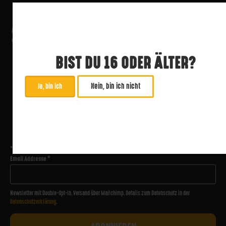
BIST DU 16 ODER ÄLTER?
Nein, bin ich nicht
Ja, bin ich
ABONNIERE UNSEREN NEWSLETTER
*
zwingend
Email Addresse
*
Newsletter mit Double-Opt-In. Versand über Mailchimp. Details zum Datenschutz in der
Datenschutzerklärung
.