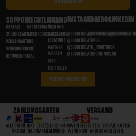
INSTAGRAM
FACEBOOK
LINKEDIN
SUPPORT
RECHTLICHES
BRAND
KONTAKT
IMPRESSUM
ÜBER UNS
@SUDDENDEATHBREWING
@SUDDENDEATHBREWING
@SUDDENDEATH
ZAHLUNGSARTEN
DATENSCHUTZERKLÄRUNG
PARTNER
LOCATIONS
@SUDDENDEATHPUB
VERSANDARTEN
AGB
@SUDDENDEATH_FOODTRUCK
PARTNER
WIDERRUFSRECHT
WERDEN
@SUDDENDEATHRUNNINGCLUB
RETOURENPORTAL
JOBS
FAQ / SALES
VERTRAG WIDERRUFEN
ZAHLUNGSARTEN
VERSAND
ALLE PREISE INKL. GESETZLICHER MEHRWERTSTEUER ZZGL. VERSANDKOSTEN
UND GGF. NACHNAHMEGEBÜHREN, WENN NICHT ANDERS ANGEGEBEN.