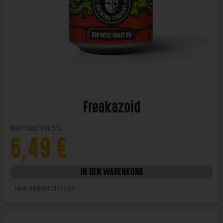
Freakazoid
West Coast IPA
6,5 %
6,49
€
IN DEN WARENKORB
Inhalt: 440ml
(14,75 € / Liter)