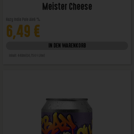
Meister Cheese
Hazy India Pale Ale
6 %
6,49
€
IN DEN WARENKORB
Inhalt: 440ml
(14,75 € / Liter)