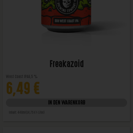
Freakazoid
West Coast IPA
6,5 %
6,49
€
IN DEN WARENKORB
Inhalt: 440ml
(14,75 € / Liter)