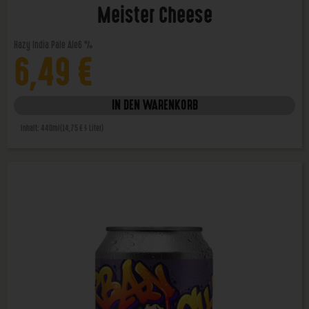
Meister Cheese
Hazy India Pale Ale
6 %
6,49
€
IN DEN WARENKORB
Inhalt: 440ml
(14,75 € / Liter)