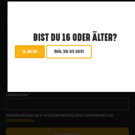
BIST DU 16 ODER ÄLTER?
Nein, bin ich nicht
Ja, bin ich
ABONNIERE UNSEREN NEWSLETTER
*
zwingend
Email Addresse
*
Newsletter mit Double-Opt-In. Versand über Mailchimp. Details zum Datenschutz in der
Datenschutzerklärung
.