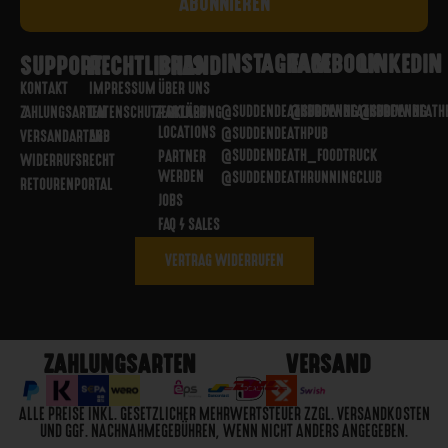
INSTAGRAM
FACEBOOK
LINKEDIN
SUPPORT
RECHTLICHES
BRAND
KONTAKT
IMPRESSUM
ÜBER UNS
@SUDDENDEATHBREWING
@SUDDENDEATHBREWING
@SUDDENDEATH
ZAHLUNGSARTEN
DATENSCHUTZERKLÄRUNG
PARTNER
LOCATIONS
@SUDDENDEATHPUB
VERSANDARTEN
AGB
@SUDDENDEATH_FOODTRUCK
PARTNER
WIDERRUFSRECHT
WERDEN
@SUDDENDEATHRUNNINGCLUB
RETOURENPORTAL
JOBS
FAQ / SALES
VERTRAG WIDERRUFEN
ZAHLUNGSARTEN
VERSAND
ALLE PREISE INKL. GESETZLICHER MEHRWERTSTEUER ZZGL. VERSANDKOSTEN
UND GGF. NACHNAHMEGEBÜHREN, WENN NICHT ANDERS ANGEGEBEN.