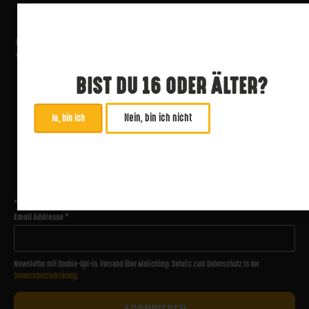
BIST DU 16 ODER ÄLTER?
Nein, bin ich nicht
Ja, bin ich
ABONNIERE UNSEREN NEWSLETTER
*
zwingend
Email Addresse
*
Newsletter mit Double-Opt-In. Versand über Mailchimp. Details zum Datenschutz in der
Datenschutzerklärung
.