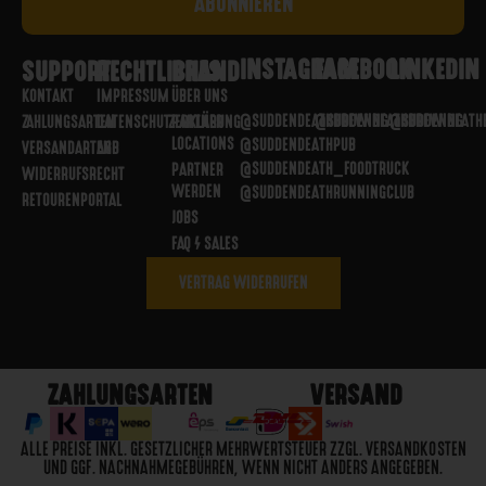
INSTAGRAM
FACEBOOK
LINKEDIN
SUPPORT
RECHTLICHES
BRAND
KONTAKT
IMPRESSUM
ÜBER UNS
@SUDDENDEATHBREWING
@SUDDENDEATHBREWING
@SUDDENDEATH
ZAHLUNGSARTEN
DATENSCHUTZERKLÄRUNG
PARTNER
LOCATIONS
@SUDDENDEATHPUB
VERSANDARTEN
AGB
@SUDDENDEATH_FOODTRUCK
PARTNER
WIDERRUFSRECHT
WERDEN
@SUDDENDEATHRUNNINGCLUB
RETOURENPORTAL
JOBS
FAQ / SALES
VERTRAG WIDERRUFEN
ZAHLUNGSARTEN
VERSAND
ALLE PREISE INKL. GESETZLICHER MEHRWERTSTEUER ZZGL. VERSANDKOSTEN
UND GGF. NACHNAHMEGEBÜHREN, WENN NICHT ANDERS ANGEGEBEN.