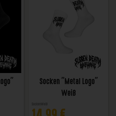
Logo"
Socken "Metal Logo"
Weiß
Socken
Weiß
14,99
€