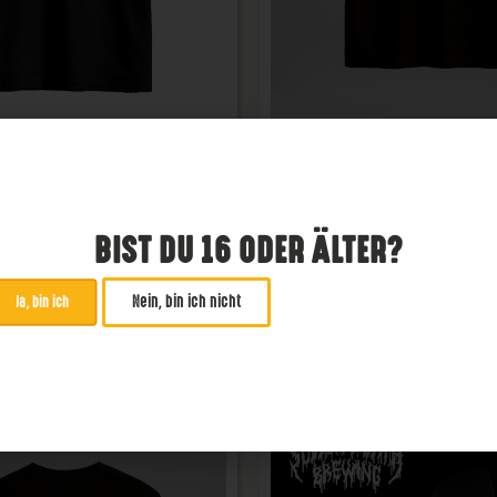
Shirt "Dear Demon
"Hoppy Metalhead"
Shirt
Schwarz
29,99
€
BIST DU 16 ODER ÄLTER?
99
€
AUSFÜHRUNG WÄHLE
Nein, bin ich nicht
Ja, bin ich
AUSFÜHRUNG WÄHLEN