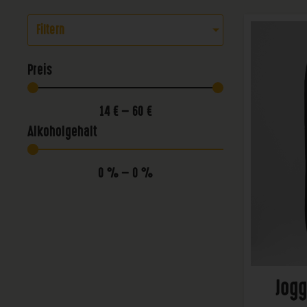
Filtern
Preis
14
€
—
60
€
Alkoholgehalt
0
%
—
0
%
Jogg