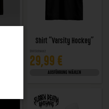
 Diary"
Shirt "Varsity Hockey"
Shirt
Schwarz
29,99
€
N
AUSFÜHRUNG WÄHLEN