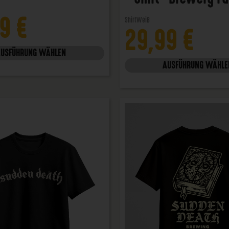
99
€
Shirt
Weiß
29,99
€
AUSFÜHRUNG WÄHLEN
AUSFÜHRUNG WÄHLE