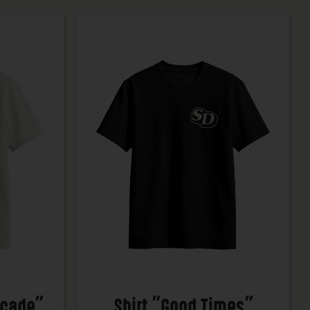
acade"
Shirt "Good Times"