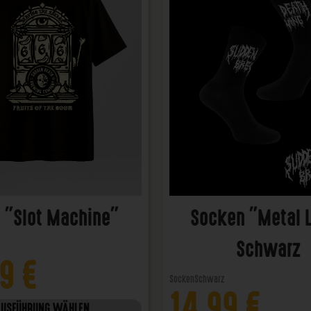
t "Slot Machine"
Socken "Metal 
Schwarz
99
€
Socken
Schwarz
14,99
€
AUSFÜHRUNG WÄHLEN