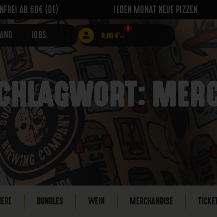
FREI AB 60€ (DE)
JEDEN MONAT NEUE PIZZEN
0
RAND
JOBS
0,00
€
CHLAGWORT: MER
IERE
BUNDLES
WEIN
MERCHANDISE
TICKE