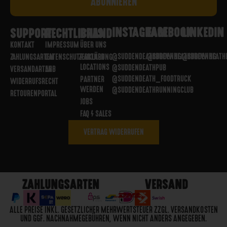
INSTAGRAM
FACEBOOK
LINKEDIN
SUPPORT
RECHTLICHES
BRAND
KONTAKT
IMPRESSUM
ÜBER UNS
@SUDDENDEATHBREWING
@SUDDENDEATHBREWING
@SUDDENDEATH
ZAHLUNGSARTEN
DATENSCHUTZERKLÄRUNG
PARTNER
LOCATIONS
@SUDDENDEATHPUB
VERSANDARTEN
AGB
@SUDDENDEATH_FOODTRUCK
PARTNER
WIDERRUFSRECHT
WERDEN
@SUDDENDEATHRUNNINGCLUB
RETOURENPORTAL
JOBS
FAQ / SALES
VERTRAG WIDERRUFEN
ZAHLUNGSARTEN
VERSAND
ALLE PREISE INKL. GESETZLICHER MEHRWERTSTEUER ZZGL. VERSANDKOSTEN
UND GGF. NACHNAHMEGEBÜHREN, WENN NICHT ANDERS ANGEGEBEN.