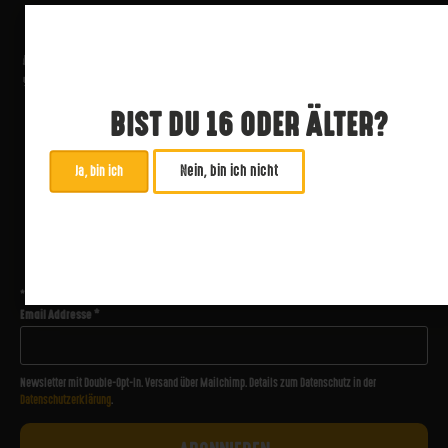
BIST DU 16 ODER ÄLTER?
Nein, bin ich nicht
Ja, bin ich
ABONNIERE UNSEREN NEWSLETTER
*
zwingend
Email Addresse
*
Newsletter mit Double-Opt-In. Versand über Mailchimp. Details zum Datenschutz in der
Datenschutzerklärung
.