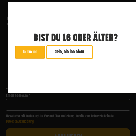
BIST DU 16 ODER ÄLTER?
Nein, bin ich nicht
Ja, bin ich
ABONNIERE UNSEREN NEWSLETTER
*
zwingend
Email Addresse
*
Newsletter mit Double-Opt-In. Versand über Mailchimp. Details zum Datenschutz in der
Datenschutzerklärung
.