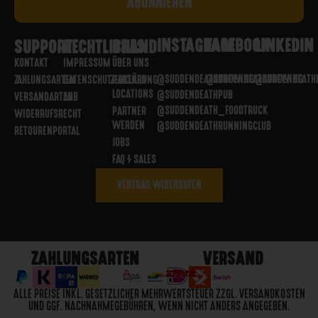
INSTAGRAM
FACEBOOK
LINKEDIN
SUPPORT
RECHTLICHES
BRAND
KONTAKT
IMPRESSUM
ÜBER UNS
@SUDDENDEATHBREWING
@SUDDENDEATHBREWING
@SUDDENDEATH
ZAHLUNGSARTEN
DATENSCHUTZERKLÄRUNG
PARTNER
LOCATIONS
@SUDDENDEATHPUB
VERSANDARTEN
AGB
@SUDDENDEATH_FOODTRUCK
PARTNER
WIDERRUFSRECHT
WERDEN
@SUDDENDEATHRUNNINGCLUB
RETOURENPORTAL
JOBS
FAQ / SALES
VERTRAG WIDERRUFEN
ZAHLUNGSARTEN
VERSAND
ALLE PREISE INKL. GESETZLICHER MEHRWERTSTEUER ZZGL. VERSANDKOSTEN
UND GGF. NACHNAHMEGEBÜHREN, WENN NICHT ANDERS ANGEGEBEN.