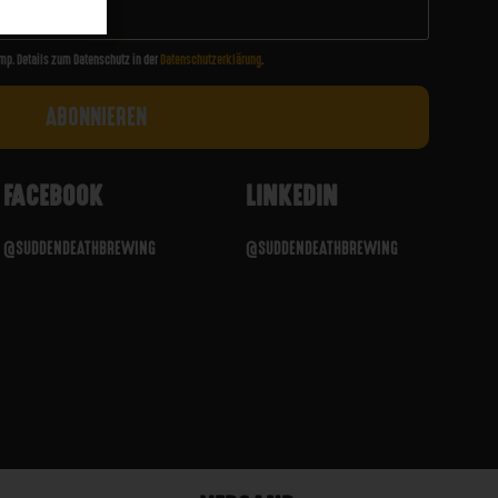
mp. Details zum Datenschutz in der
Datenschutzerklärung
.
FACEBOOK
LINKEDIN
@SUDDENDEATHBREWING
@SUDDENDEATHBREWING