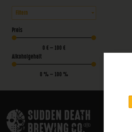
Filtern
Preis
0
€
—
100
€
Alkoholgehalt
0
%
—
100
%