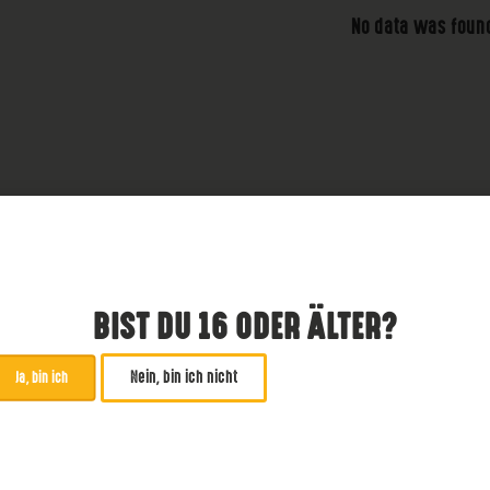
No data was foun
BIST DU 16 ODER ÄLTER?
Nein, bin ich nicht
Ja, bin ich
ABONNIERE UNSEREN NE
*
zwingend
Email Addresse
*