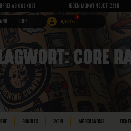
FREI AB 60€ (DE)
JEDEN MONAT NEUE PIZZEN
0
RAND
JOBS
0,00
€
LAGWORT: CORE R
IERE
BUNDLES
WEIN
MERCHANDISE
TICKE