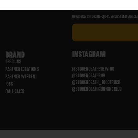
Newsletter mit Double-Opt-In. Versand über Mailchi
INSTAGRAM
BRAND
ÜBER UNS
@SUDDENDEATHBREWING
PARTNER LOCATIONS
@SUDDENDEATHPUB
PARTNER WERDEN
@SUDDENDEATH_FOODTRUCK
JOBS
@SUDDENDEATHRUNNINGCLUB
FAQ / SALES