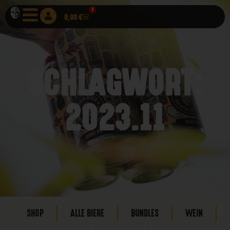
0
0,00
€
SCHLAGWORT:
2023.11
SHOP
ALLE BIERE
BUNDLES
WEIN