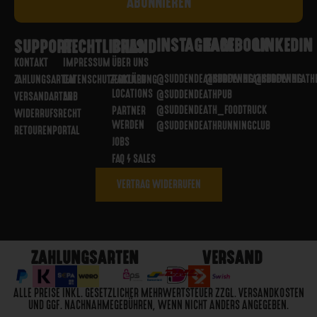
INSTAGRAM
FACEBOOK
LINKEDIN
SUPPORT
RECHTLICHES
BRAND
KONTAKT
IMPRESSUM
ÜBER UNS
@SUDDENDEATHBREWING
@SUDDENDEATHBREWING
@SUDDENDEATH
ZAHLUNGSARTEN
DATENSCHUTZERKLÄRUNG
PARTNER
LOCATIONS
@SUDDENDEATHPUB
VERSANDARTEN
AGB
@SUDDENDEATH_FOODTRUCK
PARTNER
WIDERRUFSRECHT
WERDEN
@SUDDENDEATHRUNNINGCLUB
RETOURENPORTAL
JOBS
FAQ / SALES
VERTRAG WIDERRUFEN
ZAHLUNGSARTEN
VERSAND
ALLE PREISE INKL. GESETZLICHER MEHRWERTSTEUER ZZGL. VERSANDKOSTEN
UND GGF. NACHNAHMEGEBÜHREN, WENN NICHT ANDERS ANGEGEBEN.