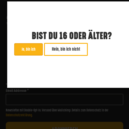
BIST DU 16 ODER ÄLTER?
Nein, bin ich nicht
Ja, bin ich
ABONNIERE UNSEREN NEWSLETTER
*
zwingend
Email Addresse
*
Newsletter mit Double-Opt-In. Versand über Mailchimp. Details zum Datenschutz in der
Datenschutzerklärung
.