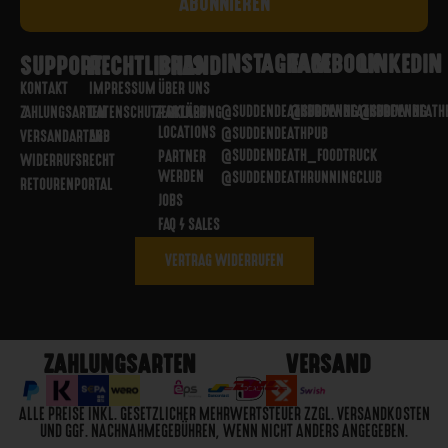
INSTAGRAM
FACEBOOK
LINKEDIN
SUPPORT
RECHTLICHES
BRAND
KONTAKT
IMPRESSUM
ÜBER UNS
@SUDDENDEATHBREWING
@SUDDENDEATHBREWING
@SUDDENDEATH
ZAHLUNGSARTEN
DATENSCHUTZERKLÄRUNG
PARTNER
LOCATIONS
@SUDDENDEATHPUB
VERSANDARTEN
AGB
@SUDDENDEATH_FOODTRUCK
PARTNER
WIDERRUFSRECHT
WERDEN
@SUDDENDEATHRUNNINGCLUB
RETOURENPORTAL
JOBS
FAQ / SALES
VERTRAG WIDERRUFEN
ZAHLUNGSARTEN
VERSAND
ALLE PREISE INKL. GESETZLICHER MEHRWERTSTEUER ZZGL. VERSANDKOSTEN
UND GGF. NACHNAHMEGEBÜHREN, WENN NICHT ANDERS ANGEGEBEN.