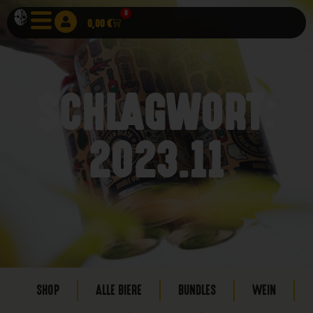
0
0,00
€
SCHLAGWORT:
2023.11
SHOP
ALLE BIERE
BUNDLES
WEIN