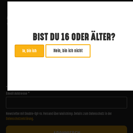
BIST DU 16 ODER ÄLTER?
Nein, bin ich nicht
Ja, bin ich
ABONNIERE UNSEREN NEWSLETTER
*
zwingend
Email Addresse
*
Newsletter mit Double-Opt-In. Versand über Mailchimp. Details zum Datenschutz in der
Datenschutzerklärung
.