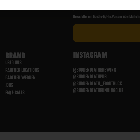
Newsletter mit Double-Opt-In. Versand über Mailchi
INSTAGRAM
BRAND
ÜBER UNS
@SUDDENDEATHBREWING
PARTNER LOCATIONS
@SUDDENDEATHPUB
PARTNER WERDEN
@SUDDENDEATH_FOODTRUCK
JOBS
@SUDDENDEATHRUNNINGCLUB
FAQ / SALES