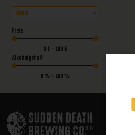
Filtern
Preis
0
€
—
100
€
Alkoholgehalt
0
%
—
100
%