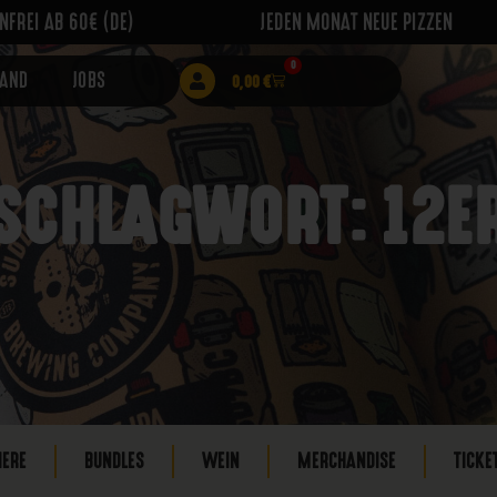
FREI AB 60€ (DE)
JEDEN MONAT NEUE PIZZEN
0
RAND
JOBS
0,00
€
SCHLAGWORT: 12E
IERE
BUNDLES
WEIN
MERCHANDISE
TICKE