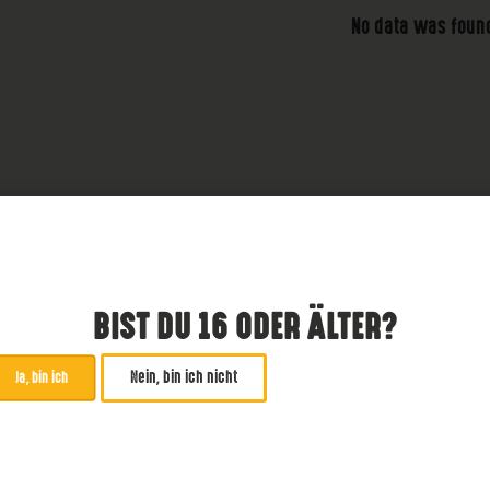
No data was foun
BIST DU 16 ODER ÄLTER?
Nein, bin ich nicht
Ja, bin ich
ABONNIERE UNSEREN NE
*
zwingend
Email Addresse
*