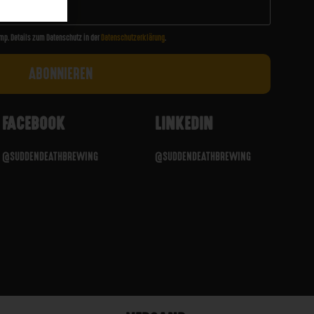
mp. Details zum Datenschutz in der
Datenschutzerklärung
.
FACEBOOK
LINKEDIN
@SUDDENDEATHBREWING
@SUDDENDEATHBREWING