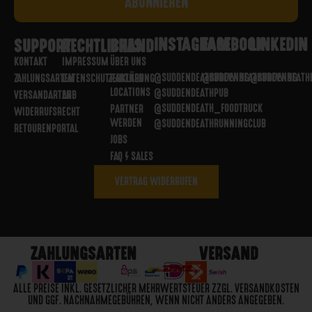
INSTAGRAM
FACEBOOK
LINKEDIN
SUPPORT
RECHTLICHES
BRAND
KONTAKT
IMPRESSUM
ÜBER UNS
@SUDDENDEATHBREWING
@SUDDENDEATHBREWING
@SUDDENDEATH
ZAHLUNGSARTEN
DATENSCHUTZERKLÄRUNG
PARTNER
LOCATIONS
@SUDDENDEATHPUB
VERSANDARTEN
AGB
@SUDDENDEATH_FOODTRUCK
PARTNER
WIDERRUFSRECHT
WERDEN
@SUDDENDEATHRUNNINGCLUB
RETOURENPORTAL
JOBS
FAQ / SALES
VERTRAG WIDERRUFEN
ZAHLUNGSARTEN
VERSAND
ALLE PREISE INKL. GESETZLICHER MEHRWERTSTEUER ZZGL. VERSANDKOSTEN
UND GGF. NACHNAHMEGEBÜHREN, WENN NICHT ANDERS ANGEGEBEN.