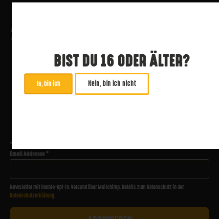
BIST DU 16 ODER ÄLTER?
Nein, bin ich nicht
Ja, bin ich
ABONNIERE UNSEREN NEWSLETTER
*
zwingend
Email Addresse
*
Newsletter mit Double-Opt-In. Versand über Mailchimp. Details zum Datenschutz in der
Datenschutzerklärung
.