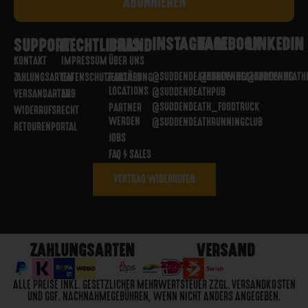
INSTAGRAM
FACEBOOK
LINKEDIN
SUPPORT
RECHTLICHES
BRAND
KONTAKT
IMPRESSUM
ÜBER UNS
@SUDDENDEATHBREWING
@SUDDENDEATHBREWING
@SUDDENDEATH
ZAHLUNGSARTEN
DATENSCHUTZERKLÄRUNG
PARTNER
LOCATIONS
@SUDDENDEATHPUB
VERSANDARTEN
AGB
@SUDDENDEATH_FOODTRUCK
PARTNER
WIDERRUFSRECHT
WERDEN
@SUDDENDEATHRUNNINGCLUB
RETOURENPORTAL
JOBS
FAQ / SALES
VERTRAG WIDERRUFEN
ZAHLUNGSARTEN
VERSAND
ALLE PREISE INKL. GESETZLICHER MEHRWERTSTEUER ZZGL. VERSANDKOSTEN
UND GGF. NACHNAHMEGEBÜHREN, WENN NICHT ANDERS ANGEGEBEN.