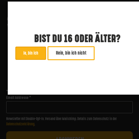
BIST DU 16 ODER ÄLTER?
Nein, bin ich nicht
Ja, bin ich
ABONNIERE UNSEREN NEWSLETTER
*
zwingend
Email Addresse
*
Newsletter mit Double-Opt-In. Versand über Mailchimp. Details zum Datenschutz in der
Datenschutzerklärung
.