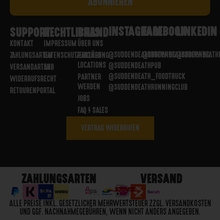
INSTAGRAM
FACEBOOK
LINKEDIN
SUPPORT
RECHTLICHES
BRAND
KONTAKT
IMPRESSUM
ÜBER UNS
@SUDDENDEATHBREWING
@SUDDENDEATHBREWING
@SUDDENDEATH
ZAHLUNGSARTEN
DATENSCHUTZERKLÄRUNG
PARTNER
LOCATIONS
@SUDDENDEATHPUB
VERSANDARTEN
AGB
@SUDDENDEATH_FOODTRUCK
PARTNER
WIDERRUFSRECHT
WERDEN
@SUDDENDEATHRUNNINGCLUB
RETOURENPORTAL
JOBS
FAQ / SALES
VERTRAG WIDERRUFEN
ZAHLUNGSARTEN
VERSAND
ALLE PREISE INKL. GESETZLICHER MEHRWERTSTEUER ZZGL. VERSANDKOSTEN
UND GGF. NACHNAHMEGEBÜHREN, WENN NICHT ANDERS ANGEGEBEN.