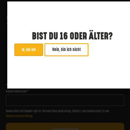
BIST DU 16 ODER ÄLTER?
Nein, bin ich nicht
Ja, bin ich
ABONNIERE UNSEREN NEWSLETTER
*
zwingend
Email Addresse
*
Newsletter mit Double-Opt-In. Versand über Mailchimp. Details zum Datenschutz in der
Datenschutzerklärung
.