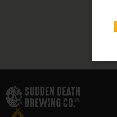
Hazy Double IPA
7,4
Inhalt: 440ml
(14