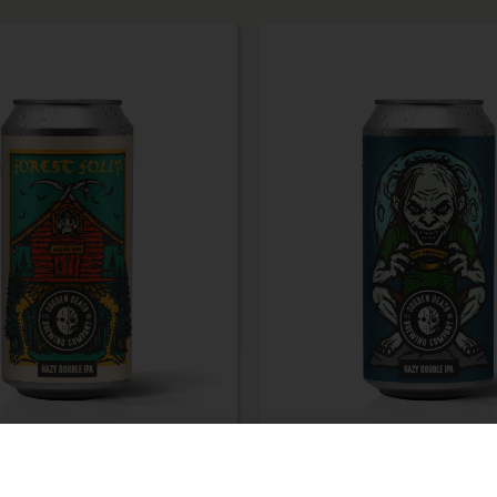
Forest Folly
My Precious R