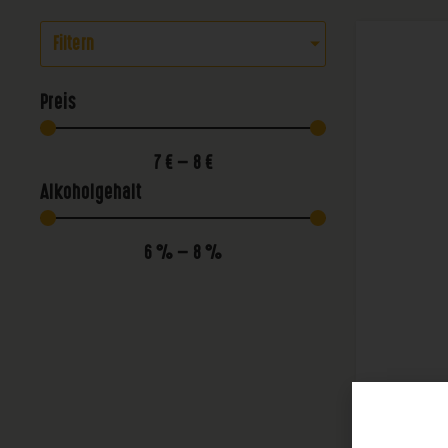
Filtern
Preis
7
€
—
8
€
Alkoholgehalt
6
%
—
8
%