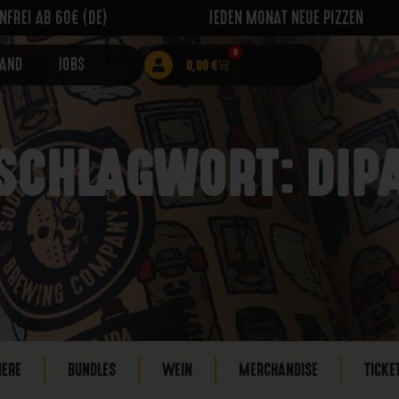
FREI AB 60€ (DE)
JEDEN MONAT NEUE PIZZEN
0
RAND
JOBS
0,00
€
SCHLAGWORT: DIP
IERE
BUNDLES
WEIN
MERCHANDISE
TICKE