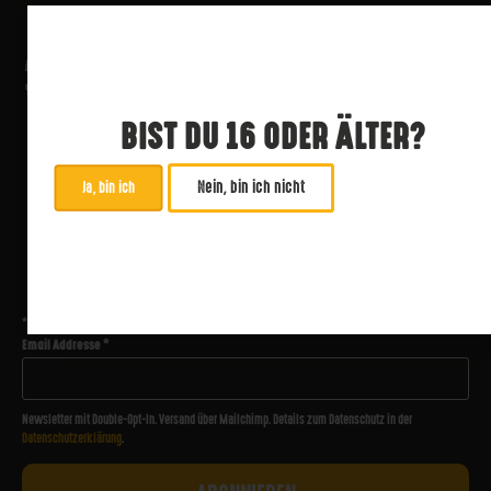
BIST DU 16 ODER ÄLTER?
Nein, bin ich nicht
Ja, bin ich
ABONNIERE UNSEREN NEWSLETTER
*
zwingend
Email Addresse
*
Newsletter mit Double-Opt-In. Versand über Mailchimp. Details zum Datenschutz in der
Datenschutzerklärung
.