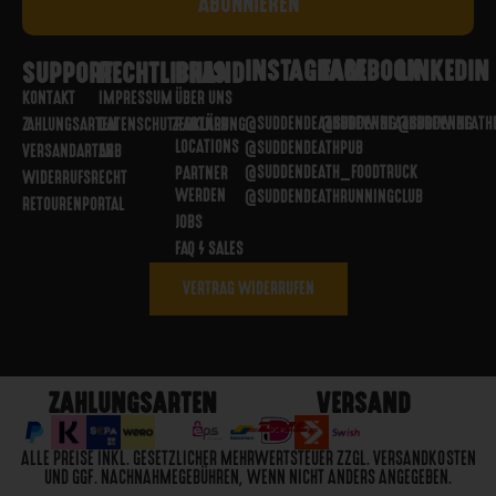
INSTAGRAM
FACEBOOK
LINKEDIN
SUPPORT
RECHTLICHES
BRAND
KONTAKT
IMPRESSUM
ÜBER UNS
@SUDDENDEATHBREWING
@SUDDENDEATHBREWING
@SUDDENDEATH
ZAHLUNGSARTEN
DATENSCHUTZERKLÄRUNG
PARTNER
LOCATIONS
@SUDDENDEATHPUB
VERSANDARTEN
AGB
@SUDDENDEATH_FOODTRUCK
PARTNER
WIDERRUFSRECHT
WERDEN
@SUDDENDEATHRUNNINGCLUB
RETOURENPORTAL
JOBS
FAQ / SALES
VERTRAG WIDERRUFEN
ZAHLUNGSARTEN
VERSAND
ALLE PREISE INKL. GESETZLICHER MEHRWERTSTEUER ZZGL. VERSANDKOSTEN
UND GGF. NACHNAHMEGEBÜHREN, WENN NICHT ANDERS ANGEGEBEN.