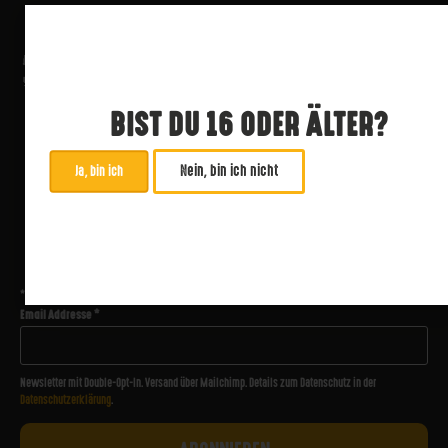
BIST DU 16 ODER ÄLTER?
Nein, bin ich nicht
Ja, bin ich
ABONNIERE UNSEREN NEWSLETTER
*
zwingend
Email Addresse
*
Newsletter mit Double-Opt-In. Versand über Mailchimp. Details zum Datenschutz in der
Datenschutzerklärung
.