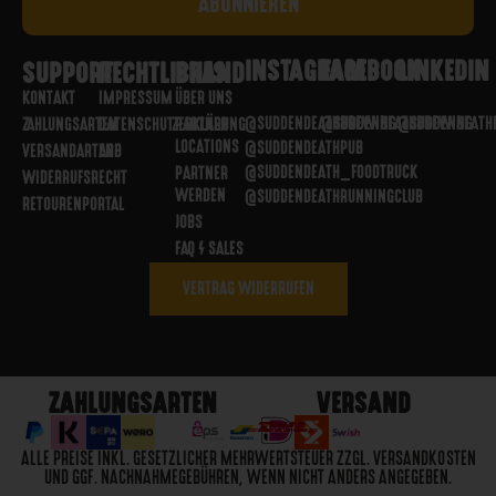
INSTAGRAM
FACEBOOK
LINKEDIN
SUPPORT
RECHTLICHES
BRAND
KONTAKT
IMPRESSUM
ÜBER UNS
@SUDDENDEATHBREWING
@SUDDENDEATHBREWING
@SUDDENDEATH
ZAHLUNGSARTEN
DATENSCHUTZERKLÄRUNG
PARTNER
LOCATIONS
@SUDDENDEATHPUB
VERSANDARTEN
AGB
@SUDDENDEATH_FOODTRUCK
PARTNER
WIDERRUFSRECHT
WERDEN
@SUDDENDEATHRUNNINGCLUB
RETOURENPORTAL
JOBS
FAQ / SALES
VERTRAG WIDERRUFEN
ZAHLUNGSARTEN
VERSAND
ALLE PREISE INKL. GESETZLICHER MEHRWERTSTEUER ZZGL. VERSANDKOSTEN
UND GGF. NACHNAHMEGEBÜHREN, WENN NICHT ANDERS ANGEGEBEN.