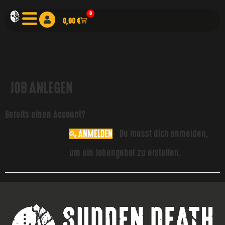
0
0,00
€
JOB ANLEGEN
Bereits einen Account?
ANMELDEN
Du musst dich anmelden,
um ein Jobangebot zu erstellen.