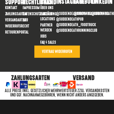
INSTAGRAM
FACEBOOK
LINKEDIN
SUPPORT
RECHTLICHES
BRAND
KONTAKT
IMPRESSUM
ÜBER UNS
@SUDDENDEATHBREWING
@SUDDENDEATHBREWING
@SUDDENDEATH
ZAHLUNGSARTEN
DATENSCHUTZERKLÄRUNG
PARTNER
LOCATIONS
@SUDDENDEATHPUB
VERSANDARTEN
AGB
@SUDDENDEATH_FOODTRUCK
PARTNER
WIDERRUFSRECHT
WERDEN
@SUDDENDEATHRUNNINGCLUB
RETOURENPORTAL
JOBS
FAQ / SALES
VERTRAG WIDERRUFEN
ZAHLUNGSARTEN
VERSAND
ALLE PREISE INKL. GESETZLICHER MEHRWERTSTEUER ZZGL. VERSANDKOSTEN
UND GGF. NACHNAHMEGEBÜHREN, WENN NICHT ANDERS ANGEGEBEN.