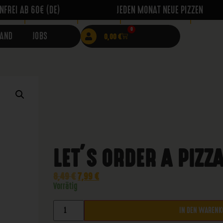
FREI AB 60€ (DE)
JEDEN MONAT NEUE PIZZEN
IERE
BUNDLES
WEIN
MERCHANDISE
TICKE
0
RAND
JOBS
0,00
€
LET’S ORDER A PIZZ
8,49
€
7,99
€
Vorrätig
IN DEN WARENK