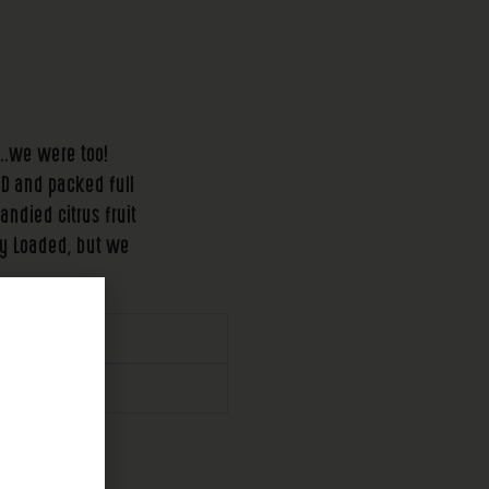
….we were too!
ED and packed full
andied citrus fruit
ly Loaded, but we