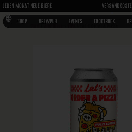
JEDEN MONAT NEUE BIERE
VERSANDKOSTEN
SHOP
ALLE B
SHOP
BREWPUB
EVENTS
FOODTRUCK
B
Start
/
Alle Biere
/
TIPA
/ Let’s Order A Pizza