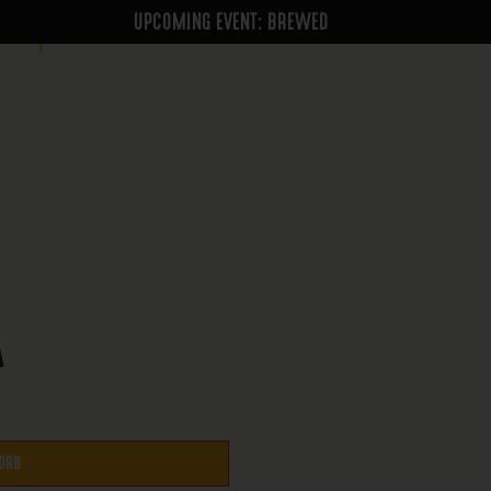
UPCOMING EVENT: BREWED
TS
GIFTCARDS
A
ORB