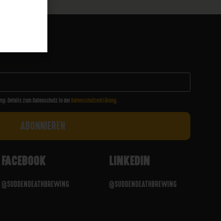
WSLETTER
mp. Details zum Datenschutz in der
Datenschutzerklärung
.
FACEBOOK
LINKEDIN
@SUDDENDEATHBREWING
@SUDDENDEATHBREWING