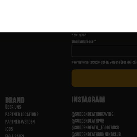
ABONNIERE UNSEREN NE
*
zwingend
Email Addresse
*
Newsletter mit Double-Opt-In. Versand über Mailchi
INSTAGRAM
BRAND
ÜBER UNS
@SUDDENDEATHBREWING
PARTNER LOCATIONS
@SUDDENDEATHPUB
PARTNER WERDEN
@SUDDENDEATH_FOODTRUCK
JOBS
@SUDDENDEATHRUNNINGCLUB
FAQ / SALES