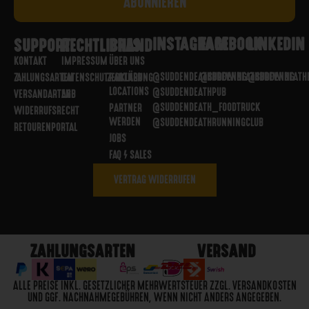
INSTAGRAM
FACEBOOK
LINKEDIN
SUPPORT
RECHTLICHES
BRAND
KONTAKT
IMPRESSUM
ÜBER UNS
@SUDDENDEATHBREWING
@SUDDENDEATHBREWING
@SUDDENDEATH
ZAHLUNGSARTEN
DATENSCHUTZERKLÄRUNG
PARTNER
LOCATIONS
@SUDDENDEATHPUB
VERSANDARTEN
AGB
@SUDDENDEATH_FOODTRUCK
PARTNER
WIDERRUFSRECHT
WERDEN
@SUDDENDEATHRUNNINGCLUB
RETOURENPORTAL
JOBS
FAQ / SALES
VERTRAG WIDERRUFEN
ZAHLUNGSARTEN
VERSAND
ALLE PREISE INKL. GESETZLICHER MEHRWERTSTEUER ZZGL. VERSANDKOSTEN
UND GGF. NACHNAHMEGEBÜHREN, WENN NICHT ANDERS ANGEGEBEN.