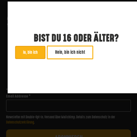
BIST DU 16 ODER ÄLTER?
Nein, bin ich nicht
Ja, bin ich
ABONNIERE UNSEREN NEWSLETTER
*
zwingend
Email Addresse
*
Newsletter mit Double-Opt-In. Versand über Mailchimp. Details zum Datenschutz in der
Datenschutzerklärung
.