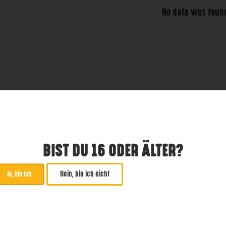
No data was foun
BIST DU 16 ODER ÄLTER?
Nein, bin ich nicht
Ja, bin ich
ABONNIERE UNSEREN NE
*
zwingend
Email Addresse
*