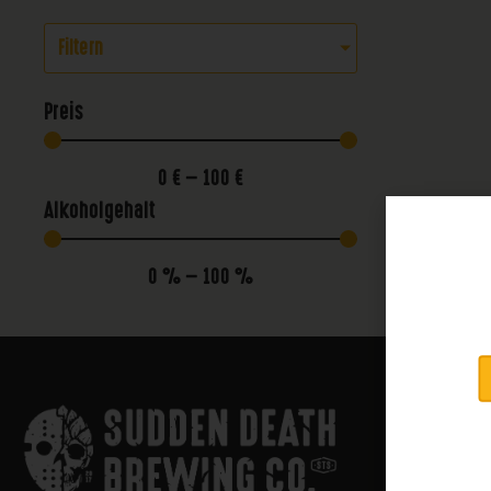
Filtern
Preis
0
€
—
100
€
Alkoholgehalt
0
%
—
100
%