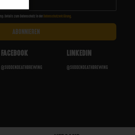
mp. Details zum Datenschutz in der
Datenschutzerklärung
.
FACEBOOK
LINKEDIN
@SUDDENDEATHBREWING
@SUDDENDEATHBREWING