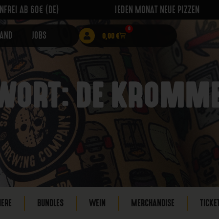
FREI AB 60€ (DE)
JEDEN MONAT NEUE PIZZEN
0
RAND
JOBS
0,00
€
WORT: DE KROMME
IERE
BUNDLES
WEIN
MERCHANDISE
TICKE