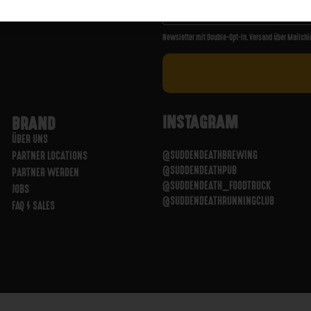
Newsletter mit Double-Opt-In. Versand über Mailchi
INSTAGRAM
BRAND
ÜBER UNS
@SUDDENDEATHBREWING
PARTNER LOCATIONS
@SUDDENDEATHPUB
PARTNER WERDEN
@SUDDENDEATH_FOODTRUCK
JOBS
@SUDDENDEATHRUNNINGCLUB
FAQ / SALES