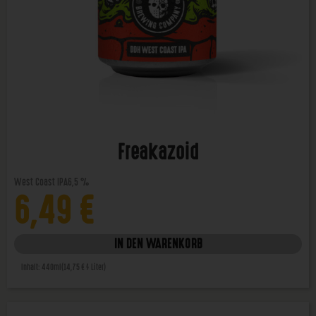
Freakazoid
West Coast IPA
6,5 %
6,49
€
IN DEN WARENKORB
Inhalt: 440ml
(14,75 € / Liter)