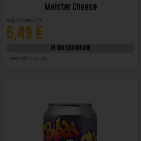
Meister Cheese
Hazy India Pale Ale
6 %
6,49
€
IN DEN WARENKORB
Inhalt: 440ml
(14,75 € / Liter)