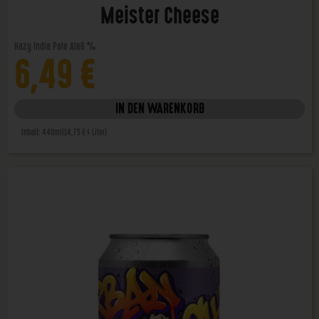
Meister Cheese
Hazy India Pale Ale
6 %
6,49
€
IN DEN WARENKORB
Inhalt: 440ml
(14,75 € / Liter)