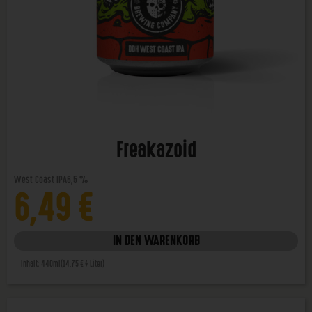
Freakazoid
West Coast IPA
6,5 %
6,49
€
IN DEN WARENKORB
Inhalt: 440ml
(14,75 € / Liter)