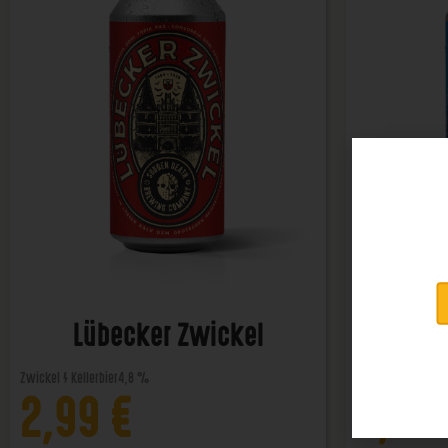
Lübecker Zwickel
Lü
Zwickel / Kellerbier
4,8 %
Helles
4,8 %
2,99
€
2,99