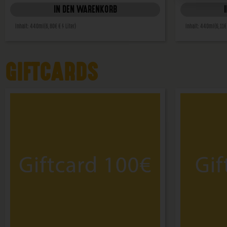
IN DEN WARENKORB
Inhalt: 440ml
(6,80€ € / Liter)
Inhalt: 440ml
(6,11€
GIFTCARDS