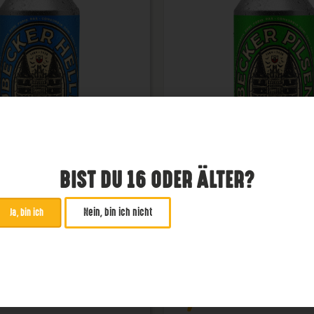
BIST DU 16 ODER ÄLTER?
Nein, bin ich nicht
Ja, bin ich
becker Helles
Lübecker Pils
Pils
4,8 %
€
2,99
€