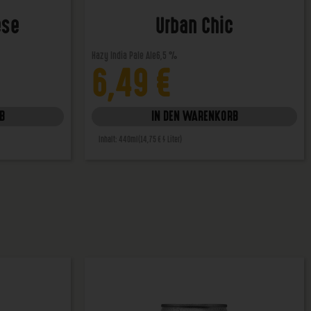
ese
Urban Chic
Hazy India Pale Ale
6,5 %
6,49
€
B
IN DEN WARENKORB
Inhalt: 440ml
(14,75 € / Liter)