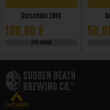
Gutschein 100€
G
100,00
€
50,
JETZT KAUFEN