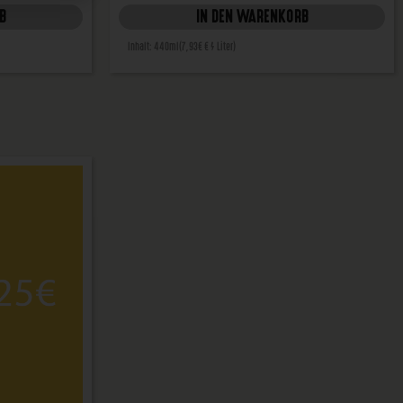
B
IN DEN WARENKORB
Inhalt: 440ml
(7,93€ € / Liter)