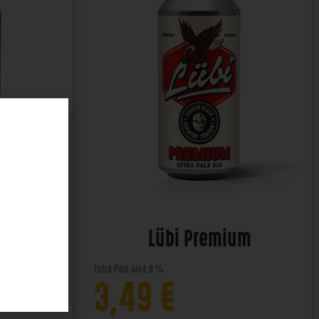
ener
Lübi Premium
Extra Pale Ale
4,8 %
3,49
€