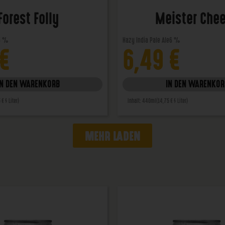
Forest Folly
Meister Che
5 %
Hazy India Pale Ale
6 %
€
6,49
€
IN DEN WARENKORB
IN DEN WARENKOR
 € / Liter)
Inhalt: 440ml
(14,75 € / Liter)
MEHR LADEN