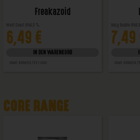
Freakazoid
West Coast IPA
6,5 %
Hazy Double IPA
6,
6,49
€
7,49
IN DEN WARENKORB
Inhalt: 440ml
(14,75 € / Liter)
Inhalt: 440ml
(14,75
CORE RANGE