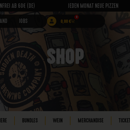
FREI AB 60€ (DE)
JEDEN MONAT NEUE PIZZEN
0
RAND
JOBS
0,00
€
SHOP
IERE
BUNDLES
WEIN
MERCHANDISE
TICKE