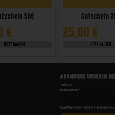
utschein 50€
Gutschein 2
00
€
25,00
€
JETZT KAUFEN
JETZT KAUFEN
ABONNIERE UNSEREN NE
*
zwingend
Email Addresse
*
Newsletter mit Double-Opt-In. Versand über Mailchi