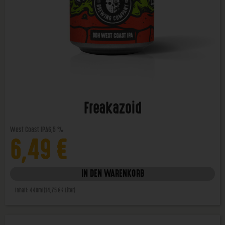
Freakazoid
West Coast IPA
6,5 %
6,49
€
IN DEN WARENKORB
Inhalt: 440ml
(14,75 € / Liter)