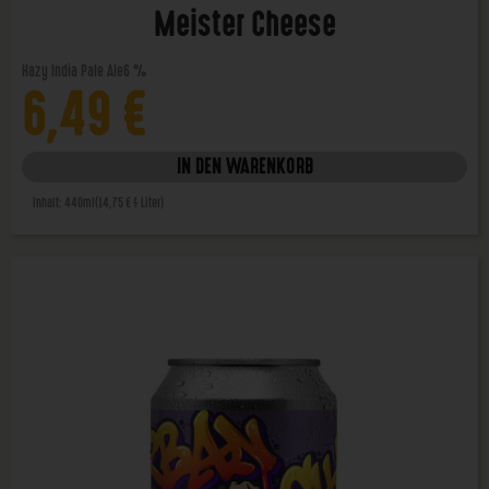
Meister Cheese
Hazy India Pale Ale
6 %
6,49
€
IN DEN WARENKORB
Inhalt: 440ml
(14,75 € / Liter)