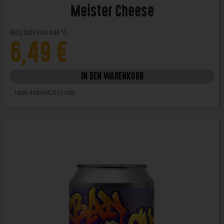
Meister Cheese
Hazy India Pale Ale
6 %
6,49
€
IN DEN WARENKORB
Inhalt: 440ml
(14,75 € / Liter)