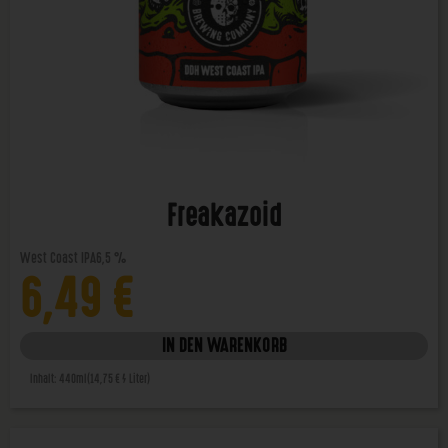
Freakazoid
West Coast IPA
6,5 %
6,49
€
IN DEN WARENKORB
Inhalt: 440ml
(14,75 € / Liter)