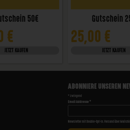
utschein 50€
Gutschein 2
00
€
25,00
€
JETZT KAUFEN
JETZT KAUFEN
ABONNIERE UNSEREN NE
*
zwingend
Email Addresse
*
Newsletter mit Double-Opt-In. Versand über Mailchi