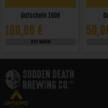
Gutschein 100€
G
100,00
€
50,
JETZT KAUFEN