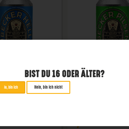
BIST DU 16 ODER ÄLTER?
Nein, bin ich nicht
Ja, bin ich
becker Helles
Lübecker Pils
Pils
4,8 %
€
2,99
€