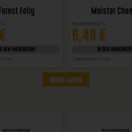
Forest Folly
Meister Che
5 %
Hazy India Pale Ale
6 %
€
6,49
€
IN DEN WARENKORB
IN DEN WARENKOR
 € / Liter)
Inhalt: 440ml
(14,75 € / Liter)
MEHR LADEN