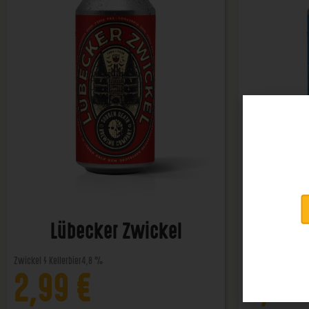
Lübecker Zwickel
Lü
Zwickel / Kellerbier
4,8 %
Helles
4,8 %
2,99
€
2,99