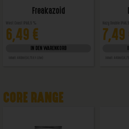
Freakazoid
West Coast IPA
6,5 %
Hazy Double IPA
6,
6,49
€
7,49
IN DEN WARENKORB
Inhalt: 440ml
(14,75 € / Liter)
Inhalt: 440ml
(14,75
CORE RANGE