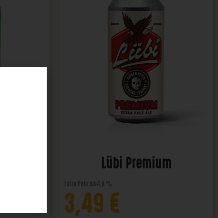
ener
Lübi Premium
Extra Pale Ale
4,8 %
3,49
€