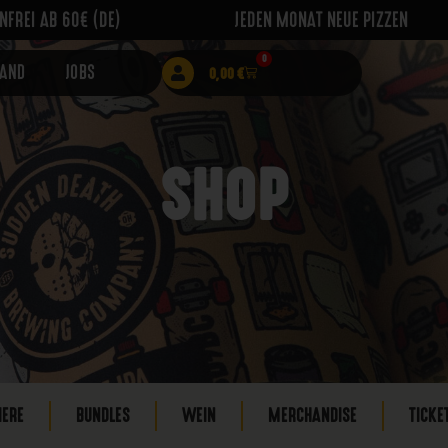
FREI AB 60€ (DE)
JEDEN MONAT NEUE PIZZEN
0
RAND
JOBS
0,00
€
SHOP
IERE
BUNDLES
WEIN
MERCHANDISE
TICKE