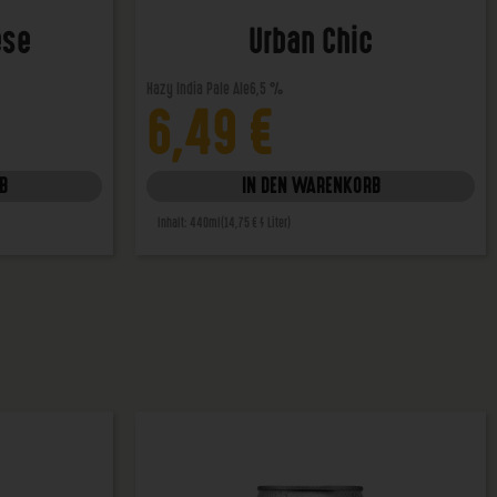
ese
Urban Chic
Hazy India Pale Ale
6,5 %
6,49
€
B
IN DEN WARENKORB
Inhalt: 440ml
(14,75 € / Liter)