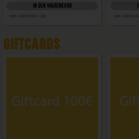
IN DEN WARENKORB
Inhalt: 440ml
(6,80€ € / Liter)
Inhalt: 440ml
(6,11€
GIFTCARDS