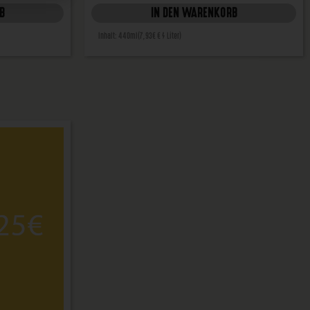
B
IN DEN WARENKORB
Inhalt: 440ml
(7,93€ € / Liter)