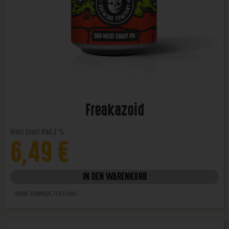
Freakazoid
West Coast IPA
6,5 %
6,49
€
IN DEN WARENKORB
Inhalt: 440ml
(14,75 € / Liter)