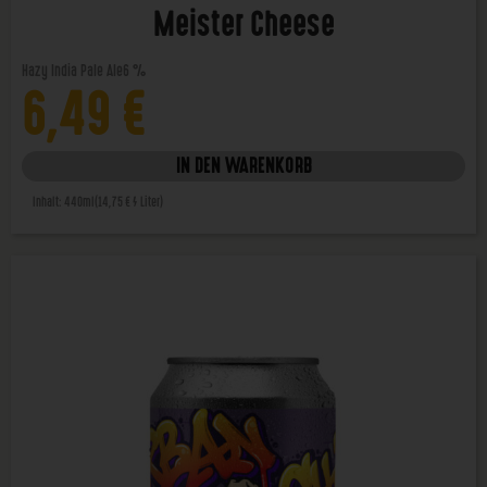
Meister Cheese
Hazy India Pale Ale
6 %
6,49
€
IN DEN WARENKORB
Inhalt: 440ml
(14,75 € / Liter)