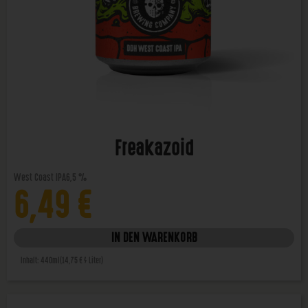
Freakazoid
West Coast IPA
6,5 %
6,49
€
IN DEN WARENKORB
Inhalt: 440ml
(14,75 € / Liter)