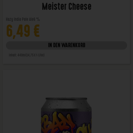
Meister Cheese
Hazy India Pale Ale
6 %
6,49
€
IN DEN WARENKORB
Inhalt: 440ml
(14,75 € / Liter)