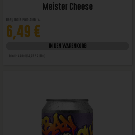
Meister Cheese
Hazy India Pale Ale
6 %
6,49
€
IN DEN WARENKORB
Inhalt: 440ml
(14,75 € / Liter)