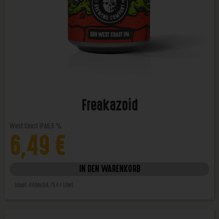
Freakazoid
West Coast IPA
6,5 %
6,49
€
IN DEN WARENKORB
Inhalt: 440ml
(14,75 € / Liter)