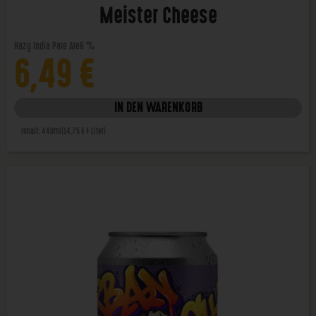
Meister Cheese
Hazy India Pale Ale
6 %
6,49
€
IN DEN WARENKORB
Inhalt: 440ml
(14,75 € / Liter)