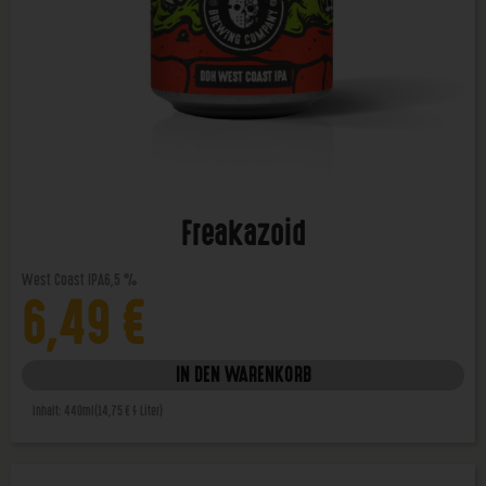
Freakazoid
West Coast IPA
6,5 %
6,49
€
IN DEN WARENKORB
Inhalt: 440ml
(14,75 € / Liter)