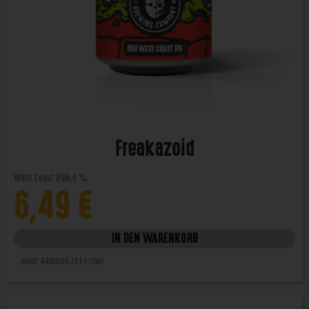
Freakazoid
West Coast IPA
6,5 %
6,49
€
IN DEN WARENKORB
Inhalt: 440ml
(14,75 € / Liter)