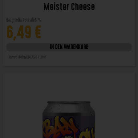
Meister Cheese
Hazy India Pale Ale
6 %
6,49
€
IN DEN WARENKORB
Inhalt: 440ml
(14,75 € / Liter)