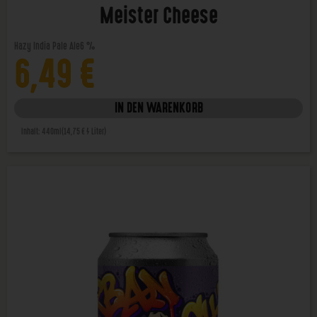
Meister Cheese
Hazy India Pale Ale
6 %
6,49
€
IN DEN WARENKORB
Inhalt: 440ml
(14,75 € / Liter)