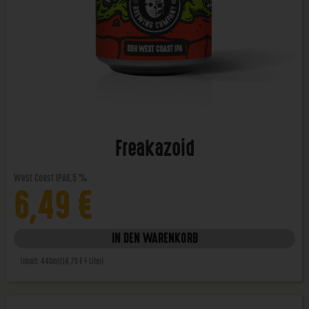
Freakazoid
West Coast IPA
6,5 %
6,49
€
IN DEN WARENKORB
Inhalt: 440ml
(14,75 € / Liter)