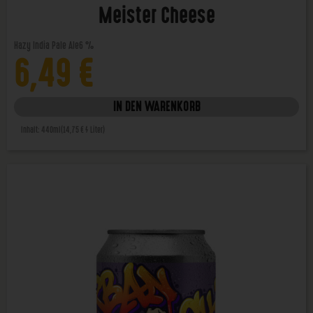
Meister Cheese
Hazy India Pale Ale
6 %
6,49
€
IN DEN WARENKORB
Inhalt: 440ml
(14,75 € / Liter)