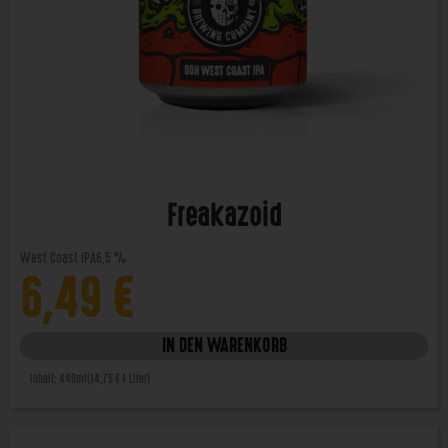
Freakazoid
West Coast IPA
6,5 %
6,49
€
IN DEN WARENKORB
Inhalt: 440ml
(14,75 € / Liter)