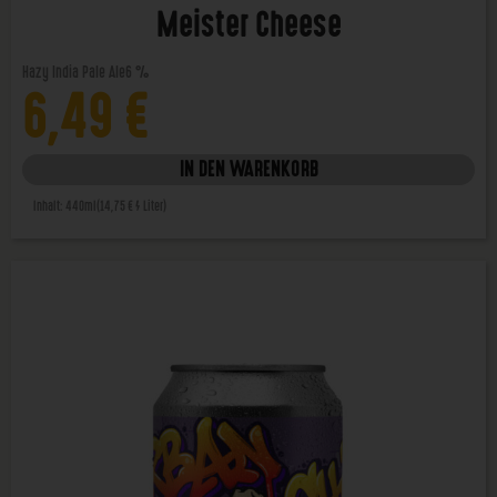
Meister Cheese
Hazy India Pale Ale
6 %
6,49
€
IN DEN WARENKORB
Inhalt: 440ml
(14,75 € / Liter)