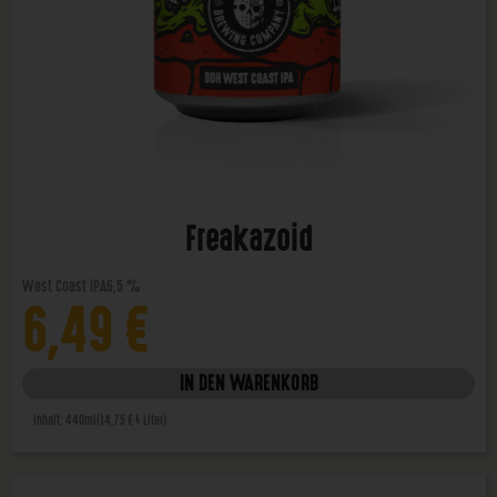
Freakazoid
West Coast IPA
6,5 %
6,49
€
IN DEN WARENKORB
Inhalt: 440ml
(14,75 € / Liter)