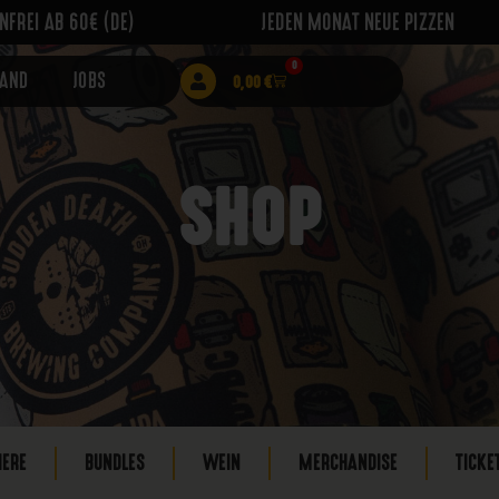
FREI AB 60€ (DE)
JEDEN MONAT NEUE PIZZEN
0
RAND
JOBS
0,00
€
SHOP
IERE
BUNDLES
WEIN
MERCHANDISE
TICKE