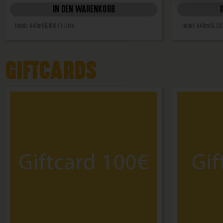
IN DEN WARENKORB
Inhalt: 440ml
(6,80€ € / Liter)
Inhalt: 440ml
(6,11€
GIFTCARDS