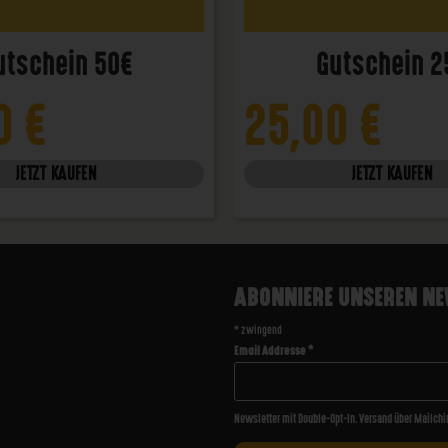
utschein 50€
Gutschein 2
00
€
25,00
€
JETZT KAUFEN
JETZT KAUFEN
ABONNIERE UNSEREN NE
*
zwingend
Email Addresse
*
Newsletter mit Double-Opt-In. Versand über Mailchi