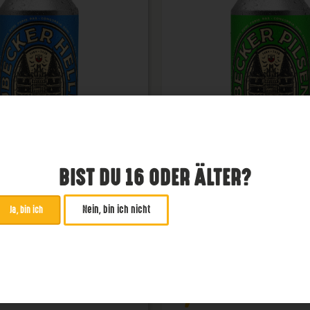
BIST DU 16 ODER ÄLTER?
Nein, bin ich nicht
Ja, bin ich
becker Helles
Lübecker Pils
Pils
4,8 %
€
2,99
€