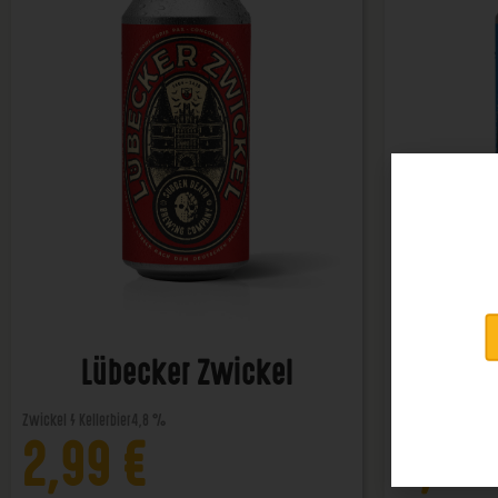
Lübecker Zwickel
Lü
Zwickel / Kellerbier
4,8 %
Helles
4,8 %
2,99
€
2,99