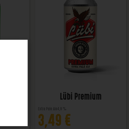
ener
Lübi Premium
Extra Pale Ale
4,8 %
3,49
€