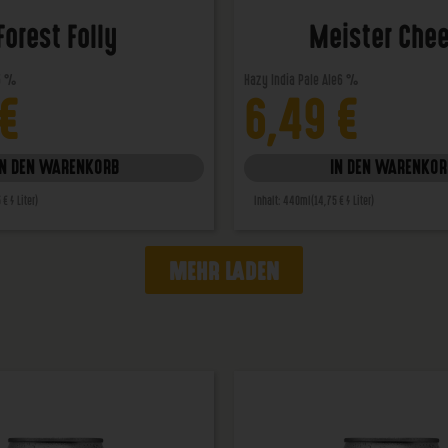
Forest Folly
Meister Che
5 %
Hazy India Pale Ale
6 %
€
6,49
€
IN DEN WARENKORB
IN DEN WARENKOR
 € / Liter)
Inhalt: 440ml
(14,75 € / Liter)
MEHR LADEN