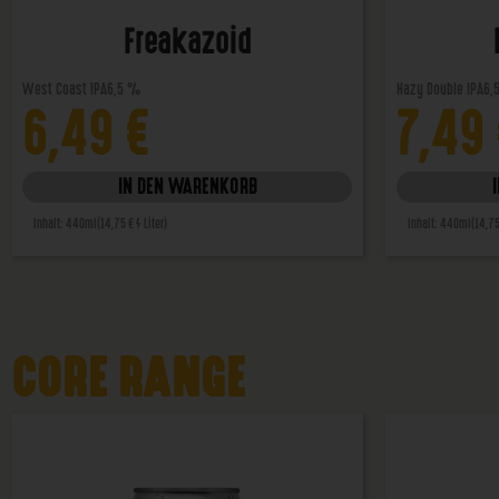
Freakazoid
West Coast IPA
6,5 %
Hazy Double IPA
6,
6,49
€
7,49
IN DEN WARENKORB
Inhalt: 440ml
(14,75 € / Liter)
Inhalt: 440ml
(14,75
CORE RANGE