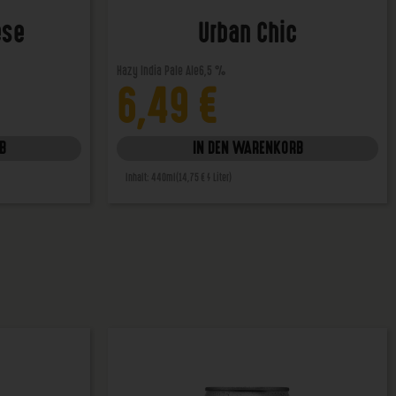
ese
Urban Chic
Hazy India Pale Ale
6,5 %
6,49
€
B
IN DEN WARENKORB
Inhalt: 440ml
(14,75 € / Liter)