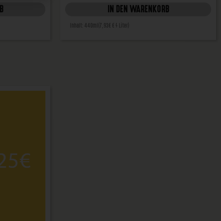
B
IN DEN WARENKORB
Inhalt: 440ml
(7,93€ € / Liter)