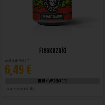
Freakazoid
West Coast IPA
6,5 %
6,49
€
IN DEN WARENKORB
Inhalt: 440ml
(14,75 € / Liter)