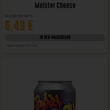
Meister Cheese
Hazy India Pale Ale
6 %
6,49
€
IN DEN WARENKORB
Inhalt: 440ml
(14,75 € / Liter)