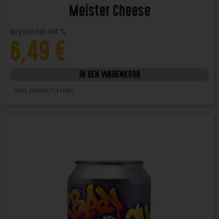
Meister Cheese
Hazy India Pale Ale
6 %
6,49
€
IN DEN WARENKORB
Inhalt: 440ml
(14,75 € / Liter)