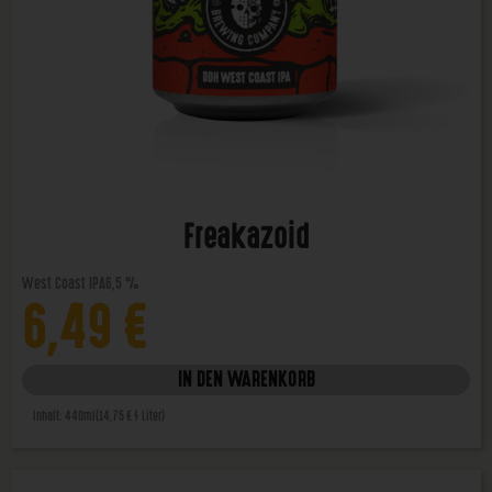
Freakazoid
West Coast IPA
6,5 %
6,49
€
IN DEN WARENKORB
Inhalt: 440ml
(14,75 € / Liter)