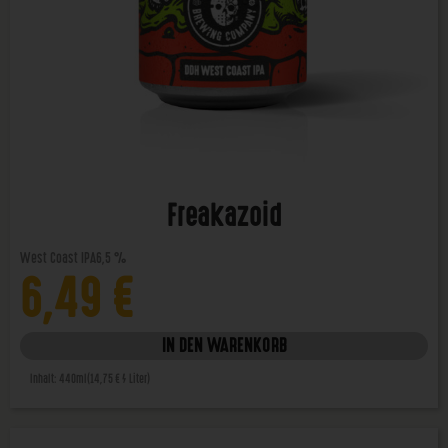
Freakazoid
West Coast IPA
6,5 %
6,49
€
IN DEN WARENKORB
Inhalt: 440ml
(14,75 € / Liter)