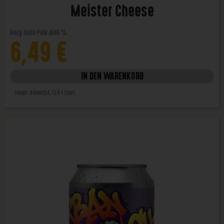
Meister Cheese
Hazy India Pale Ale
6 %
6,49
€
IN DEN WARENKORB
Inhalt: 440ml
(14,75 € / Liter)