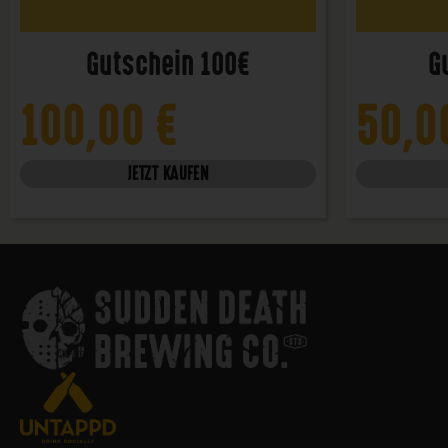
Gutschein 100€
G
100,00
€
50,
JETZT KAUFEN