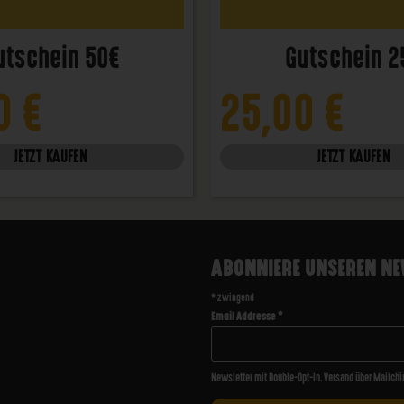
utschein 50€
Gutschein 2
00
€
25,00
€
JETZT KAUFEN
JETZT KAUFEN
ABONNIERE UNSEREN NE
*
zwingend
Email Addresse
*
Newsletter mit Double-Opt-In. Versand über Mailchi