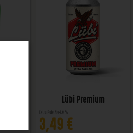
ener
Lübi Premium
Extra Pale Ale
4,8 %
3,49
€