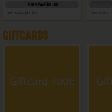
IN DEN WARENKORB
Inhalt: 440ml
(6,80€ € / Liter)
Inhalt: 440ml
(6,11€
GIFTCARDS