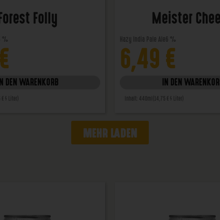
Forest Folly
Meister Che
5 %
Hazy India Pale Ale
6 %
€
6,49
€
IN DEN WARENKORB
IN DEN WARENKOR
 € / Liter)
Inhalt: 440ml
(14,75 € / Liter)
MEHR LADEN