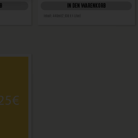
B
IN DEN WARENKORB
Inhalt: 440ml
(7,93€ € / Liter)