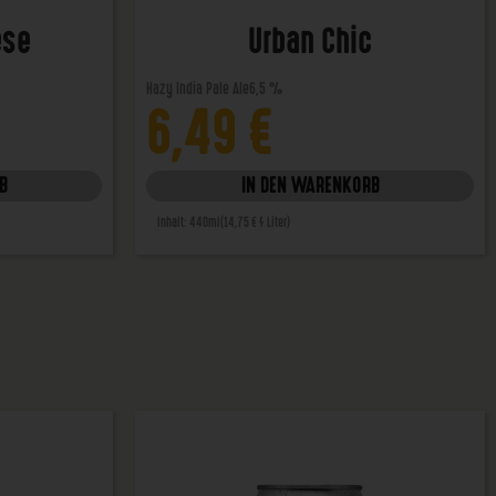
ese
Urban Chic
Hazy India Pale Ale
6,5 %
6,49
€
B
IN DEN WARENKORB
Inhalt: 440ml
(14,75 € / Liter)