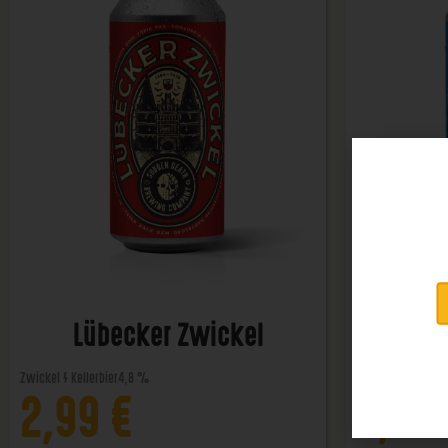
Lübecker Zwickel
Lü
Zwickel / Kellerbier
4,8 %
Helles
4,8 %
2,99
€
2,99