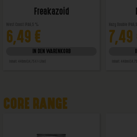
Freakazoid
West Coast IPA
6,5 %
Hazy Double IPA
6,
6,49
€
7,49
IN DEN WARENKORB
Inhalt: 440ml
(14,75 € / Liter)
Inhalt: 440ml
(14,75
CORE RANGE