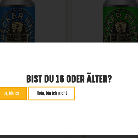
BIST DU 16 ODER ÄLTER?
Nein, bin ich nicht
Ja, bin ich
becker Helles
Lübecker Pils
Pils
4,8 %
€
2,99
€