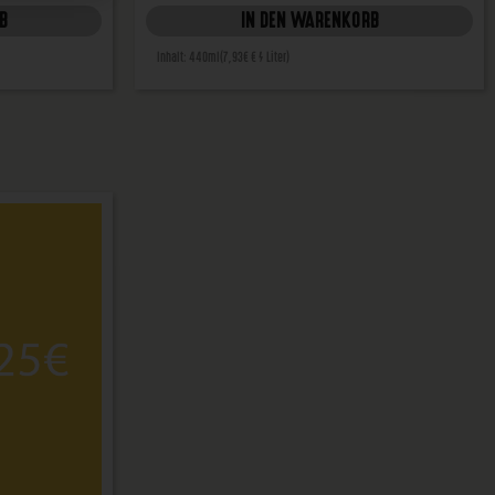
B
IN DEN WARENKORB
Inhalt: 440ml
(7,93€ € / Liter)