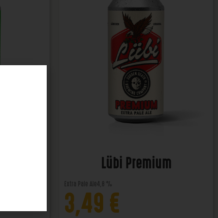
ener
Lübi Premium
Extra Pale Ale
4,8 %
3,49
€