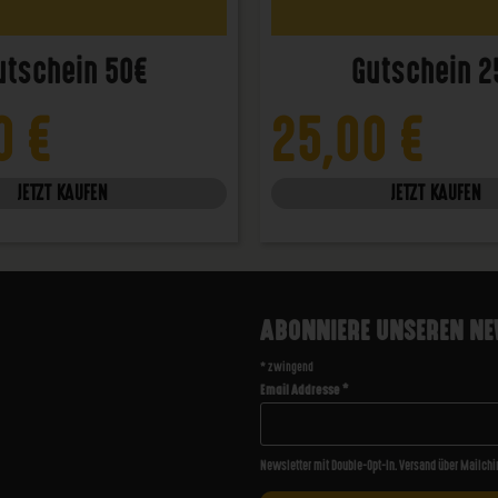
utschein 50€
Gutschein 2
00
€
25,00
€
JETZT KAUFEN
JETZT KAUFEN
ABONNIERE UNSEREN NE
*
zwingend
Email Addresse
*
Newsletter mit Double-Opt-In. Versand über Mailchi