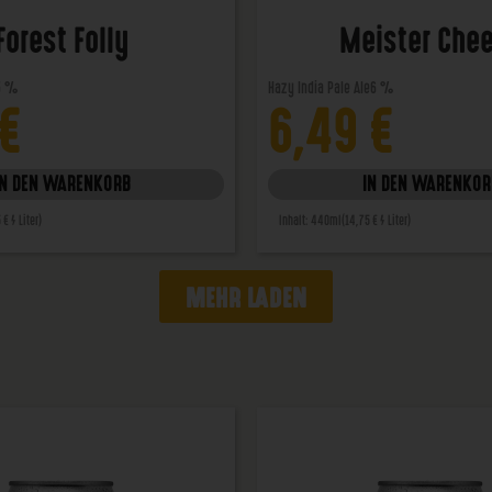
Forest Folly
Meister Che
5 %
Hazy India Pale Ale
6 %
€
6,49
€
IN DEN WARENKORB
IN DEN WARENKOR
 € / Liter)
Inhalt: 440ml
(14,75 € / Liter)
MEHR LADEN