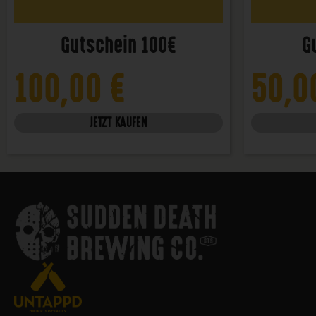
Gutschein 100€
G
100,00
€
50,
JETZT KAUFEN