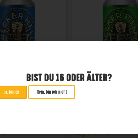
BIST DU 16 ODER ÄLTER?
Nein, bin ich nicht
Ja, bin ich
becker Helles
Lübecker Pils
Pils
4,8 %
€
2,99
€