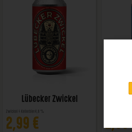
Lübecker Zwickel
Lü
Zwickel / Kellerbier
4,8 %
Helles
4,8 %
2,99
€
2,99