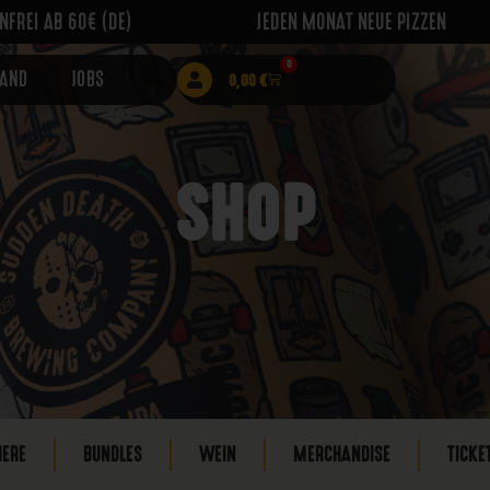
FREI AB 60€ (DE)
JEDEN MONAT NEUE PIZZEN
0
RAND
JOBS
0,00
€
SHOP
IERE
BUNDLES
WEIN
MERCHANDISE
TICKE