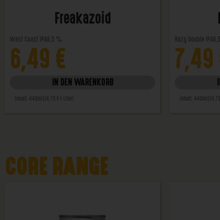
Freakazoid
West Coast IPA
6,5 %
Hazy Double IPA
6,
6,49
€
7,49
IN DEN WARENKORB
Inhalt: 440ml
(14,75 € / Liter)
Inhalt: 440ml
(14,75
CORE RANGE