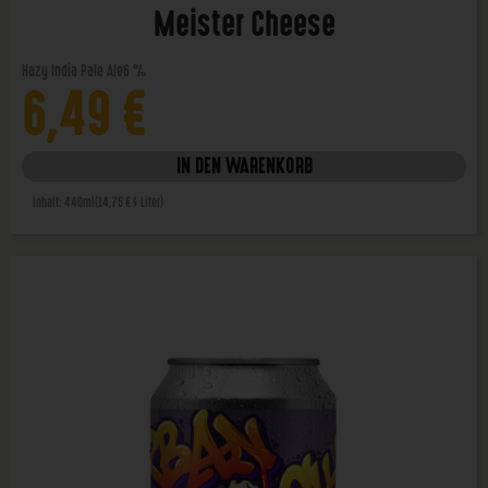
Meister Cheese
Hazy India Pale Ale
6 %
6,49
€
IN DEN WARENKORB
Inhalt: 440ml
(14,75 € / Liter)