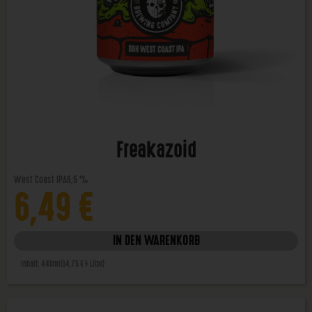
Freakazoid
West Coast IPA
6,5 %
6,49
€
IN DEN WARENKORB
Inhalt: 440ml
(14,75 € / Liter)