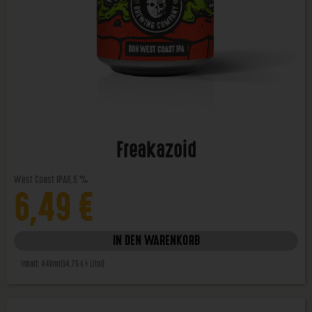
Freakazoid
West Coast IPA
6,5 %
6,49
€
IN DEN WARENKORB
Inhalt: 440ml
(14,75 € / Liter)