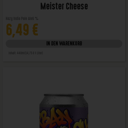
Meister Cheese
Hazy India Pale Ale
6 %
6,49
€
IN DEN WARENKORB
Inhalt: 440ml
(14,75 € / Liter)