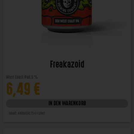
Freakazoid
West Coast IPA
6,5 %
6,49
€
IN DEN WARENKORB
Inhalt: 440ml
(14,75 € / Liter)