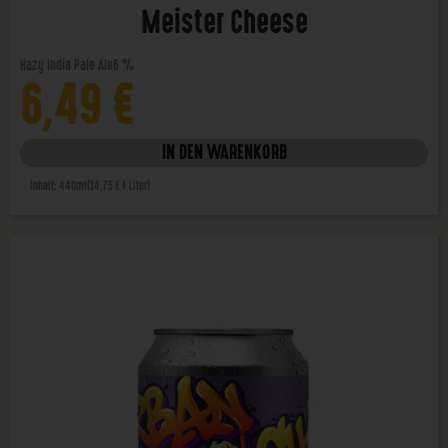
Meister Cheese
Hazy India Pale Ale
6 %
6,49
€
IN DEN WARENKORB
Inhalt: 440ml
(14,75 € / Liter)