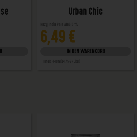
ese
Urban Chic
Hazy India Pale Ale
6,5 %
6,49
€
B
IN DEN WARENKORB
Inhalt: 440ml
(14,75 € / Liter)