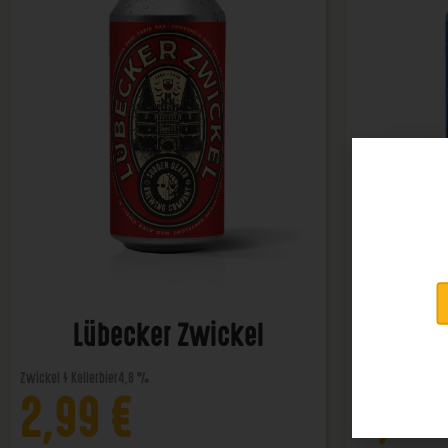
Lübecker Zwickel
Lü
Zwickel / Kellerbier
4,8 %
Helles
4,8 %
2,99
€
2,99