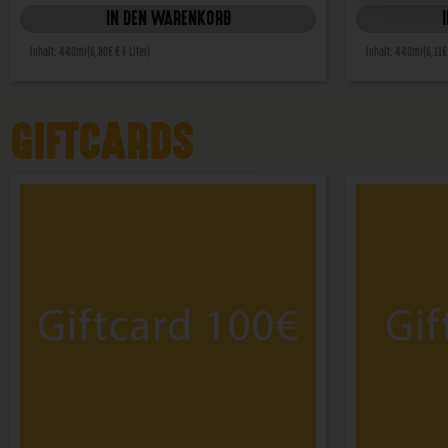
IN DEN WARENKORB
Inhalt: 440ml
(6,80€ € / Liter)
Inhalt: 440ml
(6,11€
GIFTCARDS