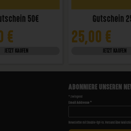
utschein 50€
Gutschein 2
00
€
25,00
€
JETZT KAUFEN
JETZT KAUFEN
ABONNIERE UNSEREN NE
*
zwingend
Email Addresse
*
Newsletter mit Double-Opt-In. Versand über Mailchi