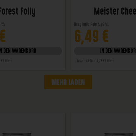
Forest Folly
Meister Che
5 %
Hazy India Pale Ale
6 %
€
6,49
€
IN DEN WARENKORB
IN DEN WARENKOR
 € / Liter)
Inhalt: 440ml
(14,75 € / Liter)
MEHR LADEN