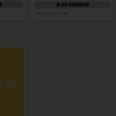
B
IN DEN WARENKORB
Inhalt: 440ml
(7,93€ € / Liter)