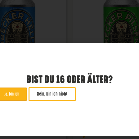
BIST DU 16 ODER ÄLTER?
Nein, bin ich nicht
Ja, bin ich
becker Helles
Lübecker Pils
Pils
4,8 %
€
2,99
€