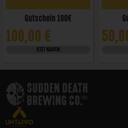
Gutschein 100€
G
100,00
€
50,
JETZT KAUFEN