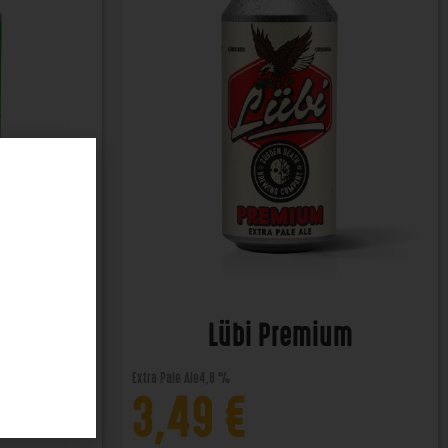
ener
Lübi Premium
Extra Pale Ale
4,8 %
3,49
€