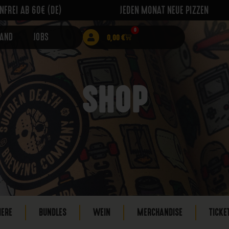
FREI AB 60€ (DE)
JEDEN MONAT NEUE PIZZEN
0
RAND
JOBS
0,00
€
SHOP
IERE
BUNDLES
WEIN
MERCHANDISE
TICKE