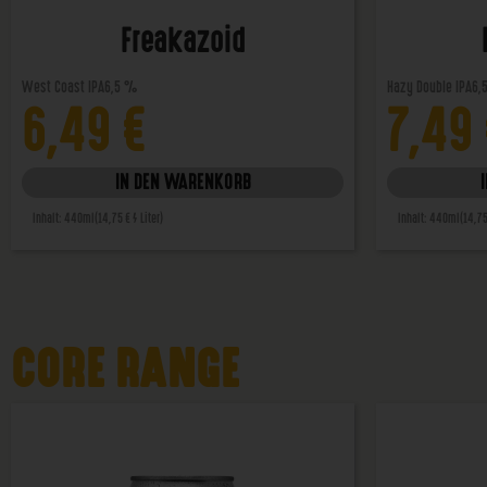
Freakazoid
West Coast IPA
6,5 %
Hazy Double IPA
6,
6,49
€
7,49
IN DEN WARENKORB
Inhalt: 440ml
(14,75 € / Liter)
Inhalt: 440ml
(14,75
CORE RANGE