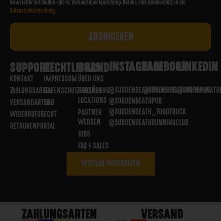
Newsletter mit Double-Opt-In. Versand über Mailchimp. Details zum Datenschutz in der
Datenschutzerklärung
.
INSTAGRAM
FACEBOOK
LINKEDIN
SUPPORT
RECHTLICHES
BRAND
KONTAKT
IMPRESSUM
ÜBER UNS
@SUDDENDEATHBREWING
@SUDDENDEATHBREWING
@SUDDENDEATH
ZAHLUNGSARTEN
DATENSCHUTZERKLÄRUNG
PARTNER
LOCATIONS
@SUDDENDEATHPUB
VERSANDARTEN
AGB
@SUDDENDEATH_FOODTRUCK
PARTNER
WIDERRUFSRECHT
WERDEN
@SUDDENDEATHRUNNINGCLUB
RETOURENPORTAL
JOBS
FAQ / SALES
VERTRAG WIDERRUFEN
ZAHLUNGSARTEN
VERSAND