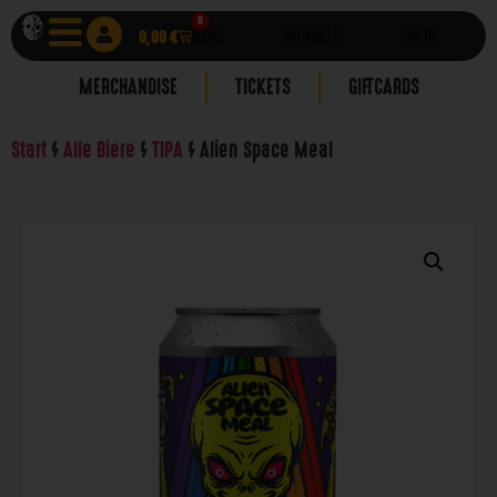
0
SHOP
0,00
ALLE BIERE
€
BUNDLES
WEIN
MERCHANDISE
TICKETS
GIFTCARDS
Start
/
Alle Biere
/
TIPA
/ Alien Space Meal