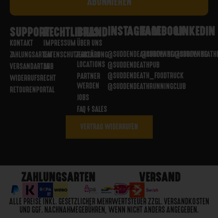
INSTAGRAM
FACEBOOK
LINKEDIN
SUPPORT
RECHTLICHES
BRAND
KONTAKT
IMPRESSUM
ÜBER UNS
@SUDDENDEATHBREWING
@SUDDENDEATHBREWING
@SUDDENDEATH
ZAHLUNGSARTEN
DATENSCHUTZERKLÄRUNG
PARTNER
LOCATIONS
@SUDDENDEATHPUB
VERSANDARTEN
AGB
@SUDDENDEATH_FOODTRUCK
PARTNER
WIDERRUFSRECHT
WERDEN
@SUDDENDEATHRUNNINGCLUB
RETOURENPORTAL
JOBS
FAQ / SALES
VERTRAG WIDERRUFEN
ZAHLUNGSARTEN
VERSAND
ALLE PREISE INKL. GESETZLICHER MEHRWERTSTEUER ZZGL. VERSANDKOSTEN
UND GGF. NACHNAHMEGEBÜHREN, WENN NICHT ANDERS ANGEGEBEN.