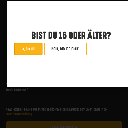
BIST DU 16 ODER ÄLTER?
Nein, bin ich nicht
Ja, bin ich
ABONNIERE UNSEREN NEWSLETTER
*
zwingend
Email Addresse
*
Newsletter mit Double-Opt-In. Versand über Mailchimp. Details zum Datenschutz in der
Datenschutzerklärung
.