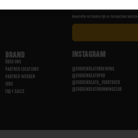
Newsletter mit Double-Opt-In. Versand über Mailchi
INSTAGRAM
BRAND
ÜBER UNS
@SUDDENDEATHBREWING
PARTNER LOCATIONS
@SUDDENDEATHPUB
PARTNER WERDEN
@SUDDENDEATH_FOODTRUCK
JOBS
@SUDDENDEATHRUNNINGCLUB
FAQ / SALES