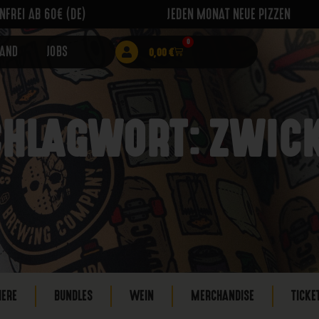
FREI AB 60€ (DE)
JEDEN MONAT NEUE PIZZEN
0
RAND
JOBS
0,00
€
HLAGWORT: ZWIC
IERE
BUNDLES
WEIN
MERCHANDISE
TICKE