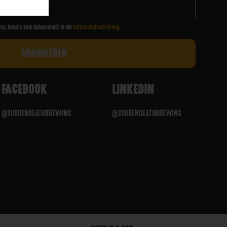
mp. Details zum Datenschutz in der
Datenschutzerklärung
.
FACEBOOK
LINKEDIN
@SUDDENDEATHBREWING
@SUDDENDEATHBREWING