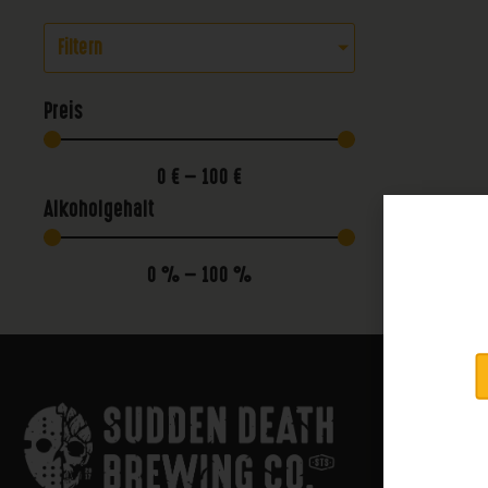
Filtern
Preis
0
€
—
100
€
Alkoholgehalt
0
%
—
100
%