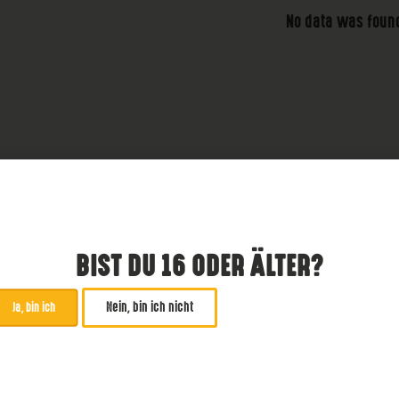
No data was foun
BIST DU 16 ODER ÄLTER?
Nein, bin ich nicht
Ja, bin ich
ABONNIERE UNSEREN NE
*
zwingend
Email Addresse
*